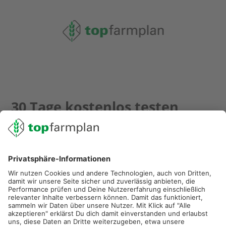
30 Tage kostenlos testen
Starte jetzt mit deinem digitalen Agrarbüro!
E-Mail-Adresse
Passwort