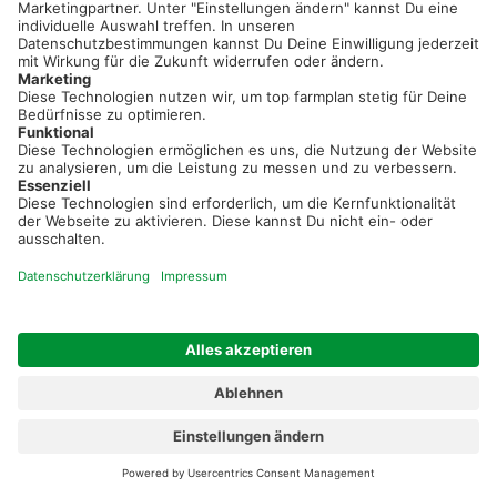
Mindestens 8 Zeichen.
Widerrufsbelehrung
Ich habe die
,
Datenschutzbestimmungen
AGB
,
und den
Haftungsausschluss
gelesen und akzeptiere diese.
Du hast schon ein Benutzerkonto?
Anmelden
AGB
Datenschutz
Impressum